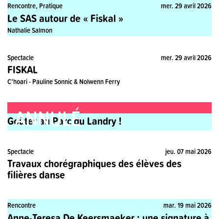
Rencontre, Pratique
mer. 29 avril 2026
Le SAS autour de « Fiskal »
Nathalie Salmon
Spectacle
mer. 29 avril 2026
FISKAL
C’hoari - Pauline Sonnic & Nolwenn Ferry
ANNULÉ
Pratique
mer. 06 mai 2026
Goûter au Parc du Landry !
Spectacle
jeu. 07 mai 2026
Travaux chorégraphiques des élèves des
filières danse
Rencontre
mar. 19 mai 2026
Anne-Teresa De Keersmaeker : une signature à