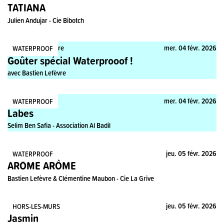
TATIANA
Julien Andujar - Cie Bibotch
Pratique, Rencontre
mer. 04 févr. 2026
WATERPROOF
Goûter spécial Waterprooof !
avec Bastien Lefèvre
Rencontre
mer. 04 févr. 2026
WATERPROOF
Labes
Selim Ben Safia - Association Al Badil
Spectacle
jeu. 05 févr. 2026
WATERPROOF
ARÔME ARÔME
Bastien Lefèvre & Clémentine Maubon - Cie La Grive
Spectacle
jeu. 05 févr. 2026
HORS-LES-MURS
Jasmin