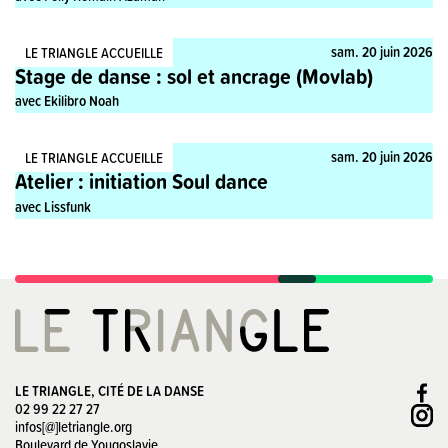
Stage, Pratique
sam. 20 juin 2026
LE TRIANGLE ACCUEILLE
Stage de danse : sol et ancrage (Movlab)
avec Ekilibro Noah
Stage, Pratique
sam. 20 juin 2026
LE TRIANGLE ACCUEILLE
Atelier : initiation Soul dance
avec Lissfunk
LE TRIANGLE, CITÉ DE LA DANSE
02 99 22 27 27
infos[@]letriangle.org
Boulevard de Yougoslavie