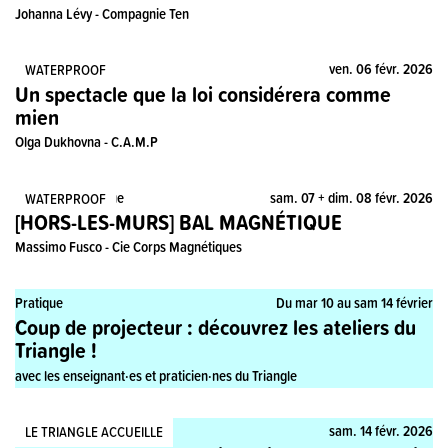
Johanna Lévy - Compagnie Ten
Spectacle
ven. 06 févr. 2026
WATERPROOF
Un spectacle que la loi considérera comme
mien
Olga Dukhovna - C.A.M.P
Spectacle, Pratique
sam. 07 + dim. 08 févr. 2026
WATERPROOF
[HORS-LES-MURS] BAL MAGNÉTIQUE
Massimo Fusco - Cie Corps Magnétiques
Pratique
Du mar 10 au sam 14 février
Coup de projecteur : découvrez les ateliers du
Triangle !
avec les enseignant·es et praticien·nes du Triangle
Stage, Pratique
sam. 14 févr. 2026
LE TRIANGLE ACCUEILLE