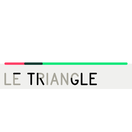
LE TRIANGLE, CITÉ DE LA DANSE
02 99 22 27 27
infos[@]letriangle.org
Boulevard de Yougoslavie
35200 Rennes
ACCÈS
Métro A - Station Triangle