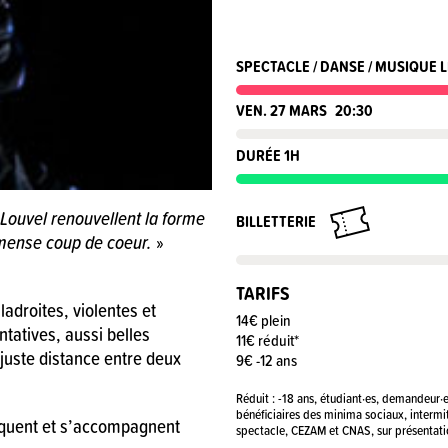
SPECTACLE / DANSE / MUSIQUE L
VEN. 27 MARS
20:30
DURÉE 1H
 Louvel renouvellent la forme
BILLETTERIE
mense coup de coeur.
»
TARIFS
ladroites, violentes et
14€ plein
ntatives, aussi belles
11€ réduit*
 juste distance entre deux
9€ -12 ans
Réduit : -18 ans, étudiant·es, demandeur·
bénéficiaires des minima sociaux, intermi
oquent et s’accompagnent
spectacle, CEZAM et CNAS, sur présentation