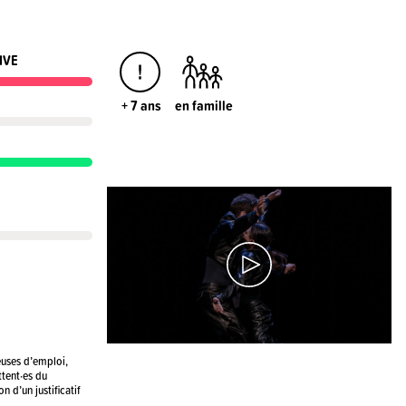
IVE
+ 7 ans
en famille
euses d’emploi,
ttent·es du
 d’un justificatif