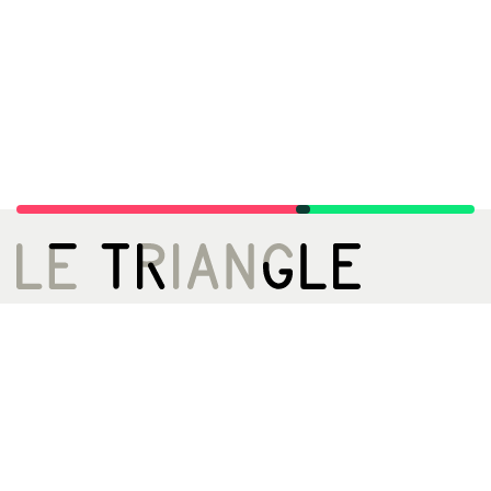
LE TRIANGLE, CITÉ DE LA DANSE
02 99 22 27 27
infos[@]letriangle.org
Boulevard de Yougoslavie
35200 Rennes
ACCÈS
Métro A - Station Triangle
Bus 13 61 161ex
Archives