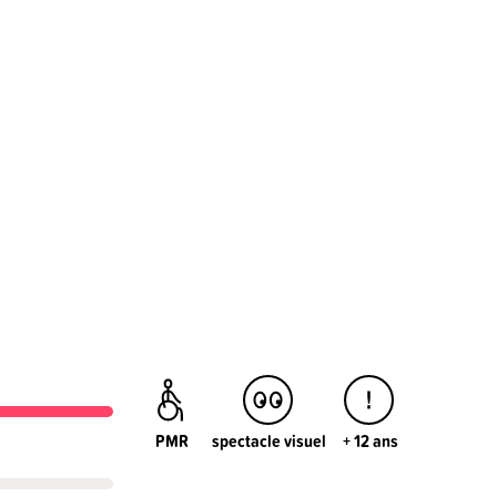
PMR
spectacle visuel
+ 12 ans