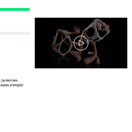
, lycéen·nes-
r·euses d’emploi