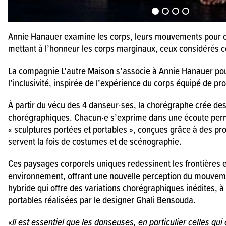
Annie Hanauer examine les corps, leurs mouvements pour cé
mettant à l’honneur les corps marginaux, ceux considérés 
La compagnie L’autre Maison s’associe à Annie Hanauer pou
l’inclusivité, inspirée de l’expérience du corps équipé de pr
À partir du vécu des 4 danseur·ses, la chorégraphe crée des
chorégraphiques. Chacun·e s’exprime dans une écoute perm
« sculptures portées et portables », conçues grâce à des pr
servent la fois de costumes et de scénographie.
Ces paysages corporels uniques redessinent les frontières e
environnement, offrant une nouvelle perception du mouvemen
hybride qui offre des variations chorégraphiques inédites, à 
portables réalisées par le designer Ghali Bensouda.
«
Il est essentiel que les danseuses, en particulier celles qui