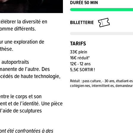
DURÉE 50 MIN
lébrer la diversité en
BILLETTERIE
comme différents.
r une exploration de
TARIFS
othèse.
33€ plein
16€ réduit*
 autoportraits
12€ - 12 ans
anente de l’autre. Des
5,5€ SORTIR !
océdés de haute technologie,
Réduit : pass culture, - 30 ans, étudiant·es
collégien·nes, intermittent·es, demandeu
ntre le corps et son
t et de l’identité. Une pièce
l’aide de sculptures
 ont été confrontées à des