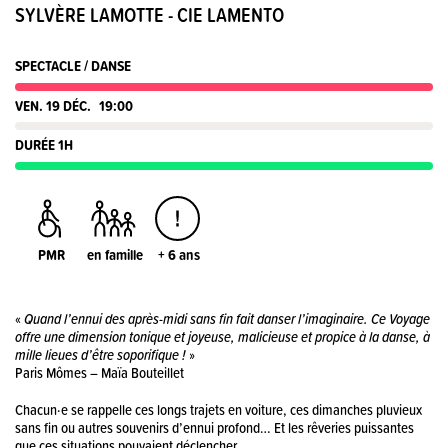
SYLVÈRE LAMOTTE - CIE LAMENTO
SPECTACLE / DANSE
VEN. 19 DÉC.
19:00
DURÉE 1H
PMR
en famille
+ 6 ans
«
Quand l’ennui des après-midi sans fin fait danser l’imaginaire. Ce Voyage
offre une dimension tonique et joyeuse, malicieuse et propice à la danse, à
mille lieues d’être soporifique !
»
Paris Mômes – Maïa Bouteillet
Chacun·e se rappelle ces longs trajets en voiture, ces dimanches pluvieux
sans fin ou autres souvenirs d’ennui profond… Et les rêveries puissantes
que ces situations pouvaient déclencher.