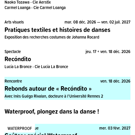
Naoko Tozawa - Cie Aerstix
Carmel Loanga - Cie Carmel Loanga
Arts visuels
mar. 08 déc. 2026 — ven. 02 juil. 2027
Pratiques textiles et histoires de danses
Exposition des recherches costumes de Johanna Rocard
Spectacle
jeu. 17 + ven. 18 déc. 2026
Recóndito
Lucía La Bronce - Cie Lucía La Bronce
Rencontre
ven. 18 déc. 2026
Rebonds autour de « Recóndito »
Avec Inès Guégo Rivalan, docteure à l’Université Rennes 2
Waterproof, plongez dans la danse !
Rencontre, Pratique
mer. 03 févr. 2027
WATERPROOF