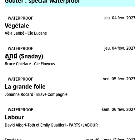
Goûter : spécial Waterproof
Spectacle
jeu. 04 févr. 2027
WATERPROOF
Végétale
Aëla Labbé - Cie Lucane
Spectacle
jeu. 04 févr. 2027
WATERPROOF
ស្នាដ (Snaday)
Bruce Chiefare - Cie Flowcus
Spectacle
ven. 05 févr. 2027
WATERPROOF
La grande folie
Johanna Rocard - Brave Compagnie
Spectacle
sam. 06 févr. 2027
WATERPROOF
Labour
David Albert-Toth et Emily Gualtieri - PARTS+LABOUR
Spectacle
mar. 16 – mer. 17 févr. 2027