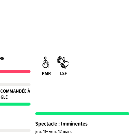
RE
PMR
LSF
RECOMMANDÉE À
NGLE
Spectacle : Imminentes
jeu. 11+ ven. 12 mars