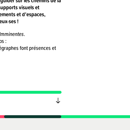
 guider sur les chemins de la
supports visuels et
ements et d’espaces,
eux·ses !
Imminentes
.
ps :
égraphes font présences et
.
spectacle.