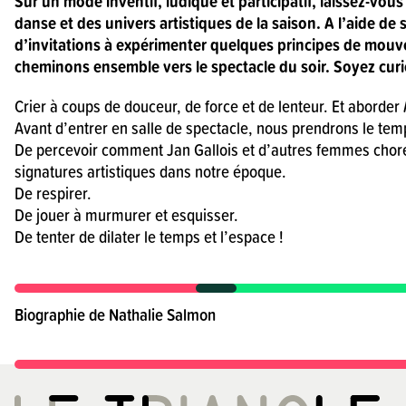
Sur un mode inventif, ludique et participatif, laissez-vous
il y a un SAS.
danse et des univers artistiques de la saison. A l’aide de 
d’invitations à expérimenter quelques principes de mouv
cheminons ensemble vers le spectacle du soir. Soyez curi
Pendant le SAS,
Nathalie parle du spectacle
Crier à coups de douceur, de force et de lenteur. Et aborder
et fait danser les personnes.
Avant d’entrer en salle de spectacle, nous prendrons le tem
De percevoir comment Jan Gallois et d’autres femmes chor
signatures artistiques dans notre époque.
Nathalie est une professeure de danse
De respirer.
De jouer à murmurer et esquisser.
C’est un moment pour se préparer au 
De tenter de dilater le temps et l’espace !
Le SAS est traduit en LSF
Langue des Signes Françaises.
Biographie de Nathalie Salmon
C’est gratuit.