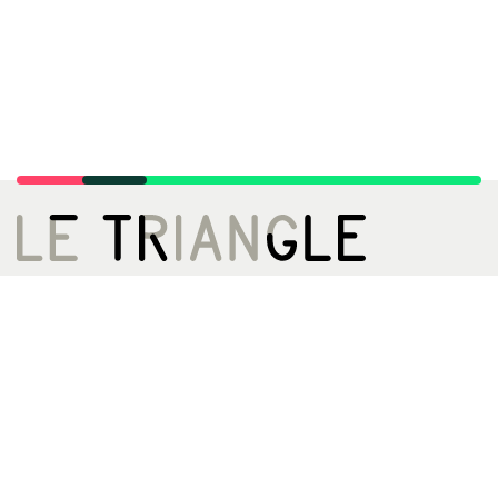
LE TRIANGLE, CITÉ DE LA DANSE
02 99 22 27 27
infos[@]letriangle.org
Boulevard de Yougoslavie
35200 Rennes
ACCÈS
Métro A - Station Triangle
Bus 13 61 161ex
Archives
Le Triangle, c'est quoi, c'est qui ?