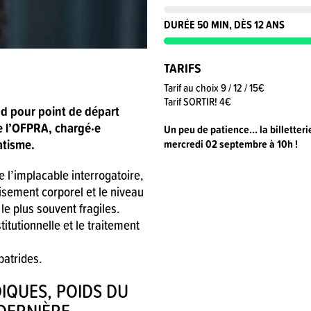
DURÉE 50 MIN, DÈS 12 ANS
TARIFS
Tarif au choix 9 / 12 / 15€
Tarif SORTIR! 4€
ter en France,
d pour point de départ
e l’OFPRA, chargé·e
Un peu de patience… la billetterie
atisme.
mercredi 02 septembre à 10h !
e l’implacable interrogatoire,
uisement corporel et le niveau
e plus souvent fragiles.
itutionnelle et le traitement
patrides.
DIQUES, POIDS DU
 DERNIÈRE