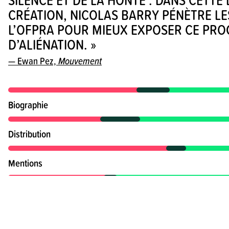
Elle répète les mêmes questions.
CRÉATION, NICOLAS BARRY PÉNÈTRE LE
L’OFPRA POUR MIEUX EXPOSER CE PRO
On voit que la demandeuse d’asile fati
D’ALIÉNATION. »
— Ewan Pez,
Mouvement
On voit que son corps fatigue.
On voit qu’elle a de moins en moins de
Biographie
pour se battre.
Distribution
C’est un mélange de théâtre et de dan
Mentions
Partenaire