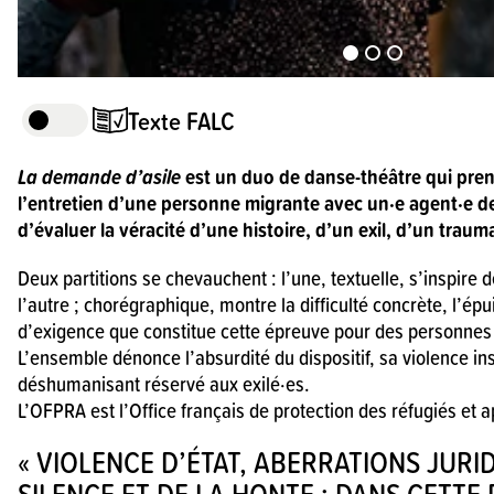
Texte FALC
Quand une personne migrante veut res
La demande d’asile
est un duo de danse-théâtre qui pren
elle doit faire une demande d’asile.
l’entretien d’une personne migrante avec un·e agent·e d
d’évaluer la véracité d’une histoire, d’un exil, d’un traum
Elle est interrogée par un agent.
Deux partitions se chevauchent : l’une, textuelle, s’inspire d
l’autre ; chorégraphique, montre la difficulté concrète, l’ép
Dans ce spectacle,
d’exigence que constitue cette épreuve pour des personnes l
il y a une demandeuse d’asile
L’ensemble dénonce l’absurdité du dispositif, sa violence inst
déshumanisant réservé aux exilé·es.
et une agente.
L’OFPRA est l’Office français de protection des réfugiés et a
L’agente pose des questions.
« VIOLENCE D’ÉTAT, ABERRATIONS JURI
SILENCE ET DE LA HONTE : DANS CETTE