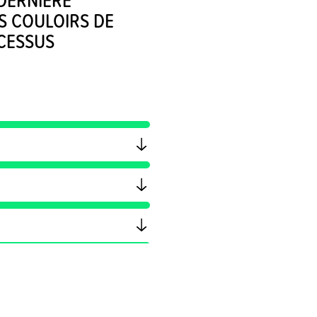
S COULOIRS DE
CESSUS
gue.
 force
se.