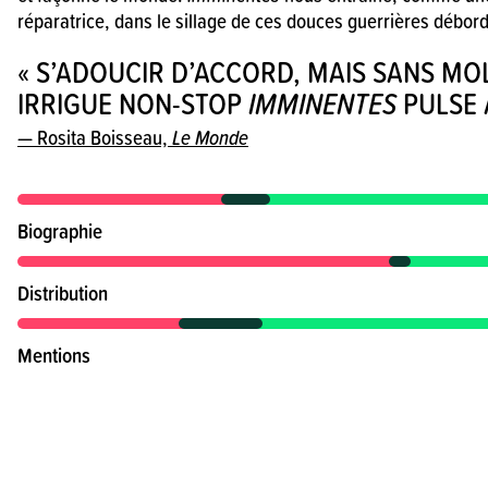
réparatrice, dans le sillage de ces douces guerrières débord
Être ensemble rend ces femmes fortes
« S’ADOUCIR D’ACCORD, MAIS SANS MOL
IRRIGUE NON-STOP
IMMINENTES
PULSE 
— Rosita Boisseau,
Le Monde
SAS
Avant le spectacle Imminentes,
Biographie
il y a un SAS.
Distribution
Pendant le SAS,
Nathalie parle du spectacle
Mentions
et fait danser les personnes.
Partenaire
Nathalie est une professeure de danse