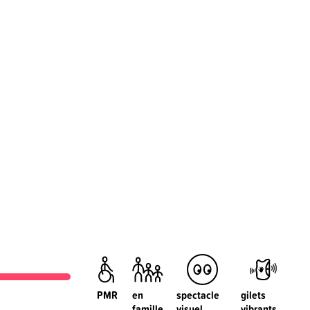
PMR
en
spectacle
gilets
famille
visuel
vibrants