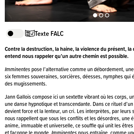
Texte FALC
Imminentes est un spectacle féminin.
Contre la destruction, la haine, la violence du présent, l
entend nous rappeler qu’un autre chemin est possible.
Sur scène, 6 danseuses dansent ense
Imminentes
pose l’alternative comme un débordement, une
six femmes souveraines, sorcières, déesses, nymphes qui é
Leurs gestes se répondent.
des mugissements.
Jann Gallois compose ici un sextette vibrant où les corps, u
Les femmes se tiennent et se soutienn
une danse hypnotique et transcendante. Dans ce rituel d’u
devient force et la lenteur, un cri. Les interprètes, par leurs s
Elles s’entraident.
nous rappellent que sous les conflits et les désordres, un
anime, immuable et universelle, ce souffle qui unit les êtres
Les mouvements sont doux et lents.
et façonne le monde.
Imminentes
nous entraîne, comme un