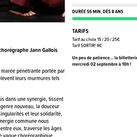
DURÉE 55 MIN, DÈS 8 ANS
TARIFS
Tarif au choix 15 / 20 / 25€
Tarif SORTIR! 4€
a chorégraphe Jann Gallois
Un peu de patience… la billetterie
mble.
mercredi 02 septembre à 10h !
 marée pénétrante portée par
lèvent leurs murmures tels
nis dans une synergie, tissent
ent.
n genre nouveau, la douceur
ingularités et leur solidarité,
e énergie commune nous
 entre eux, traverse les âges
e vague chorégraphique