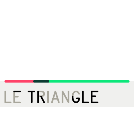
LE TRIANGLE, CITÉ DE LA DANSE
02 99 22 27 27
infos[@]letriangle.org
Boulevard de Yougoslavie