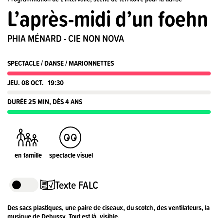
L’après-midi d’un foehn
PHIA MÉNARD - CIE NON NOVA
SPECTACLE / DANSE / MARIONNETTES
JEU. 08 OCT.
19:30
DURÉE 25 MIN, DÈS 4 ANS
en famille
spectacle visuel
Texte FALC
L’après-midi d’un foehn fait partie
Des sacs plastiques, une paire de ciseaux, du scotch, des ventilateurs, la
d’un groupe de spectacles qui s’appelle
musique de Debussy. Tout est là, visible.