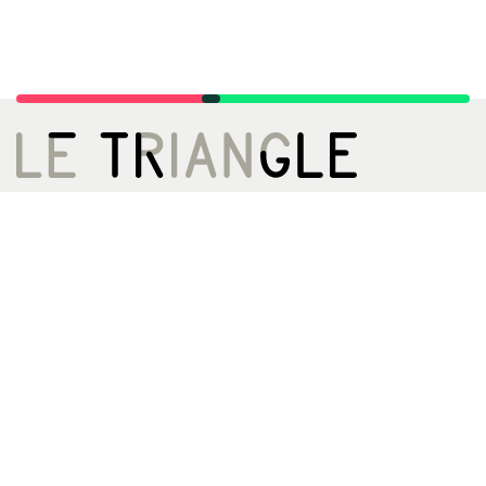
LE TRIANGLE, CITÉ DE LA DANSE
02 99 22 27 27
infos[@]letriangle.org
Boulevard de Yougoslavie
35200 Rennes
ACCÈS
Métro A - Station Triangle
Bus 13 61 161ex
Archives
Le Triangle, c'est quoi, c'est qui ?
Espace presse
Mentions légales
CRÉDITS
Toutes les images et photographies présentées sur www.letriangle.org