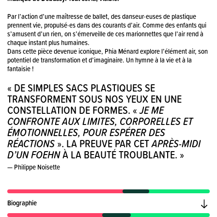
Pièces du vent.
Par l’action d’une maîtresse de ballet, des danseur·euses de plastique
Un personnage crée de petits bonhommes
prennent vie, propulsé·es dans des courants d’air. Comme des enfants qui
avec des sacs plastiques.
s’amusent d’un rien, on s’émerveille de ces marionnettes que l’air rend à
Il y a des ventilateurs
chaque instant plus humaines.
Dans cette pièce devenue iconique, Phia Ménard explore l’élément air, son
qui font bouger les sacs en plastiques.
potentiel de transformation et d’imaginaire. Un hymne à la vie et à la
Le personnage bouge et danse
fantaisie !
avec les sacs.
« DE SIMPLES SACS PLASTIQUES SE
C’est beau à regarder.
TRANSFORMENT SOUS NOS YEUX EN UNE
On a l’impression que les sacs plastiques
CONSTELLATION DE FORMES. «
sont vivants.
JE ME
CONFRONTE AUX LIMITES, CORPORELLES ET
Il y a de la musique écrite par Debussy.
ÉMOTIONNELLES, POUR ESPÉRER DES
Claude Debussy était un compositeur
RÉACTIONS
français
». LA PREUVE PAR CET
APRÈS-MIDI
D’UN FOEHN
À LA BEAUTÉ TROUBLANTE. »
— Philippe Noisette
Biographie