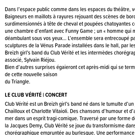
Dans l’espace public comme dans les espaces du théâtre, v
Baigneurs en maillots à rayures rejouant des scènes de bord
surdimensionnés à tête de cheval et poupées chatoyantes 
une chambre d’enfant avec Funny Game ; un « homme qui m
déambulant sous vos yeux… L’ensemble sera entrecoupé pa
sculptures de la Vénus Parade installées dans le hall, par l
Breizh girl’s band du Club Vérité et les intermèdes chorégra
associé, Sylvain Riéjou.
Bien d’autres surprises égaieront cet après-midi qui se ter
de cette nouvelle saison
du Triangle.
LE CLUB VÉRITÉ | CONCERT
Club Vérité est un Breizh girl’s band né dans le tumulte d’un
Chailloux et Charlotte Vitaioli. Des chansons d’humour et d
mer dans un esprit tragi-comique. Traversé par une forme
la Jacques Demy, Club Vérité se joue du transformisme dan
chorégraphique empruntée au burlesque. Une performance