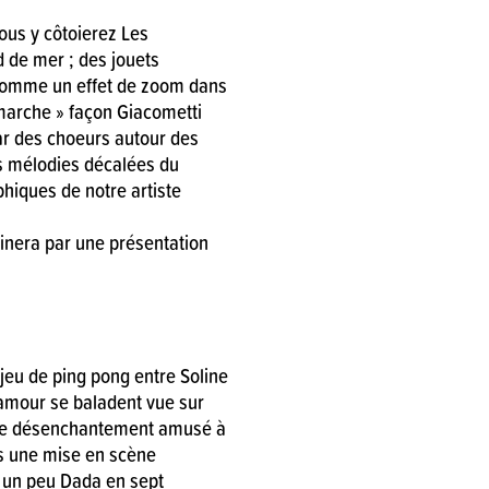
ous y côtoierez Les
 de mer ; des jouets
comme un effet de zoom dans
arche » façon Giacometti
r des choeurs autour des
es mélodies décalées du
phiques de notre artiste
minera par une présentation
 jeu de ping pong entre Soline
’amour se baladent vue sur
 de désenchantement amusé à
s une mise en scène
 un peu Dada en sept