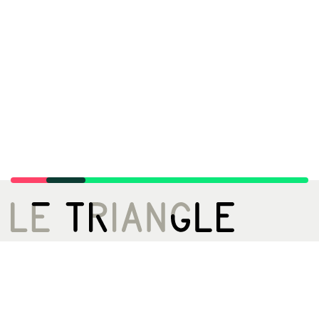
LE TRIANGLE, CITÉ DE LA DANSE
02 99 22 27 27
infos[@]letriangle.org
Boulevard de Yougoslavie
35200 Rennes