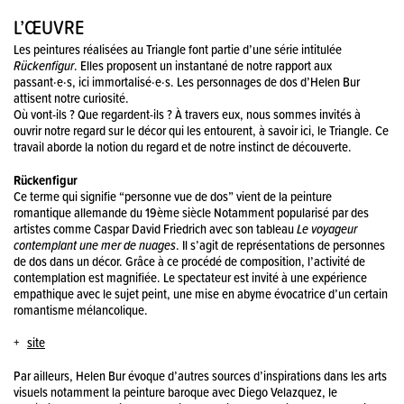
L’ŒUVRE
Les peintures réalisées au Triangle font partie d’une série intitulée
Rückenfigur
. Elles proposent un instantané de notre rapport aux
passant·e·s, ici immortalisé·e·s. Les personnages de dos d’Helen Bur
attisent notre curiosité.
Où vont-ils ? Que regardent-ils ? À travers eux, nous sommes invités à
ouvrir notre regard sur le décor qui les entourent, à savoir ici, le Triangle. Ce
travail aborde la notion du regard et de notre instinct de découverte.
Rückenfigur
Ce terme qui signifie “personne vue de dos” vient de la peinture
romantique allemande du 19ème siècle Notamment popularisé par des
artistes comme Caspar David Friedrich avec son tableau
Le voyageur
contemplant une mer de nuages
. Il s’agit de représentations de personnes
de dos dans un décor. Grâce à ce procédé de composition, l’activité de
contemplation est magnifiée. Le spectateur est invité à une expérience
empathique avec le sujet peint, une mise en abyme évocatrice d’un certain
romantisme mélancolique.
site
Par ailleurs, Helen Bur évoque d’autres sources d’inspirations dans les arts
visuels notamment la peinture baroque avec Diego Velazquez, le