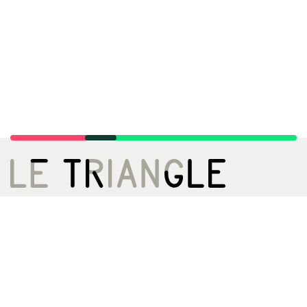
LE TRIANGLE, CITÉ DE LA DANSE
02 99 22 27 27
infos[@]letriangle.org
Boulevard de Yougoslavie
35200 Rennes
ACCÈS
Métro A - Station Triangle
Bus 13 61 161ex