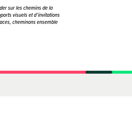
ider sur les chemins de la
ports visuels et d’invitations
paces, cheminons ensemble
Archives
Triangle
Le Triangle, c'est quoi, c'est qui ?
Espace presse
Mentions légales