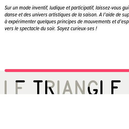
Sur un mode inventif, ludique et participatif, laissez-vous gu
danse et des univers artistiques de la saison. A l’aide de sup
à expérimenter quelques principes de mouvements et d’es
vers le spectacle du soir. Soyez curieux·ses !
LE TRIANGLE, CITÉ DE LA DANSE
ACCÈS
02 99 22 27 27
Métro A - Station 
infos[@]letriangle.org
Bus 13 61 161ex
Boulevard de Yougoslavie