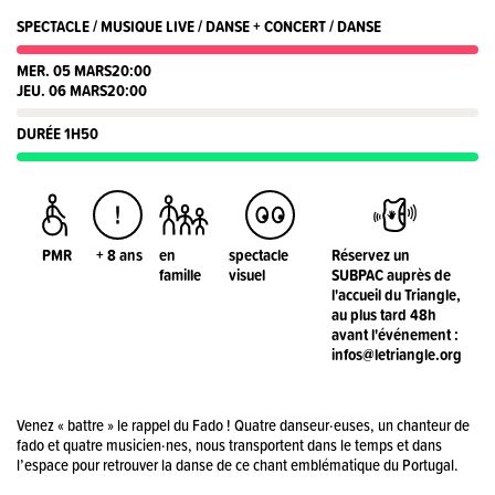
SPECTACLE / MUSIQUE LIVE / DANSE + CONCERT / DANSE
MER. 05 MARS
20:00
JEU. 06 MARS
20:00
DURÉE 1H50
PMR
+ 8 ans
en
spectacle
Réservez un
famille
visuel
SUBPAC auprès de
l'accueil du Triangle,
au plus tard 48h
avant l'événement :
infos@letriangle.org
Venez « battre » le rappel du Fado ! Quatre danseur·euses, un chanteur de
fado et quatre musicien·nes, nous transportent dans le temps et dans
l’espace pour retrouver la danse de ce chant emblématique du Portugal.