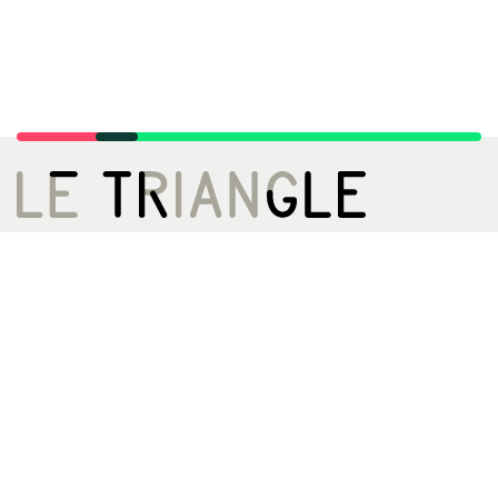
LE TRIANGLE, CITÉ DE LA DANSE
02 99 22 27 27
infos[@]letriangle.org
Boulevard de Yougoslavie
35200 Rennes
ACCÈS
Métro A - Station Triangle
Bus 13 61 161ex
Archives
Le Triangle, c'est quoi, c'est qui ?
Espace presse
Mentions légales