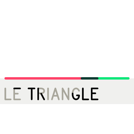
LE TRIANGLE, CITÉ DE LA DANSE
02 99 22 27 27
infos[@]letriangle.org
Boulevard de Yougoslavie
35200 Rennes