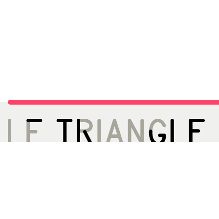
LE TRIANGLE, CITÉ DE LA DANSE
ACCÈS
02 99 22 27 27
Métro A - Station 
infos[@]letriangle.org
Bus 13 61 161ex
Boulevard de Yougoslavie
35200 Rennes