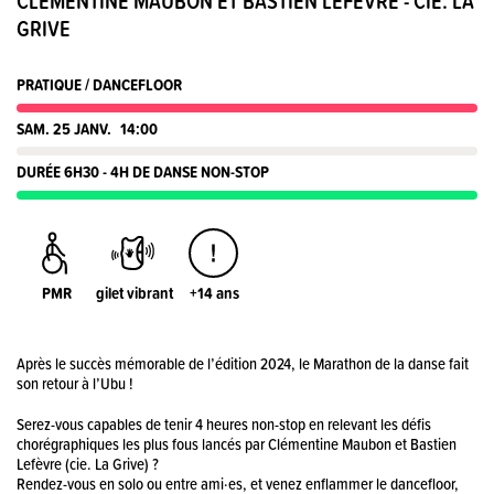
CLÉMENTINE MAUBON ET BASTIEN LEFÈVRE - CIE. LA
GRIVE
PRATIQUE / DANCEFLOOR
SAM. 25 JANV.
14:00
DURÉE 6H30 - 4H DE DANSE NON-STOP
PMR
gilet vibrant
+14 ans
Après le succès mémorable de l’édition 2024, le Marathon de la danse fait
son retour à l’Ubu !
Serez-vous capables de tenir 4 heures non-stop en relevant les défis
chorégraphiques les plus fous lancés par Clémentine Maubon et Bastien
Lefèvre (cie. La Grive) ?
Rendez-vous en solo ou entre ami·es, et venez enflammer le dancefloor,