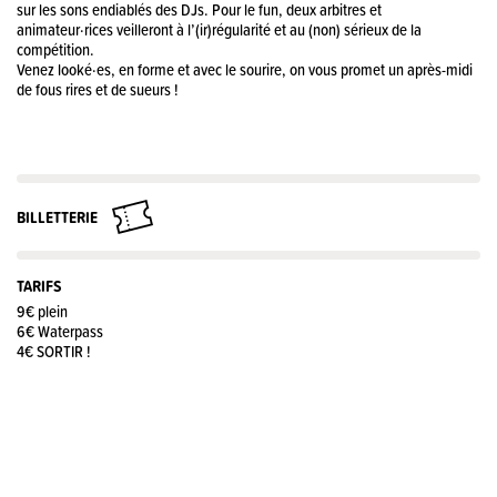
sur les sons endiablés des DJs. Pour le fun, deux arbitres et
animateur·rices veilleront à l’(ir)régularité et au (non) sérieux de la
compétition.
Venez looké·es, en forme et avec le sourire, on vous promet un après-midi
de fous rires et de sueurs !
BILLETTERIE
TARIFS
9€ plein
6€ Waterpass
4€ SORTIR !