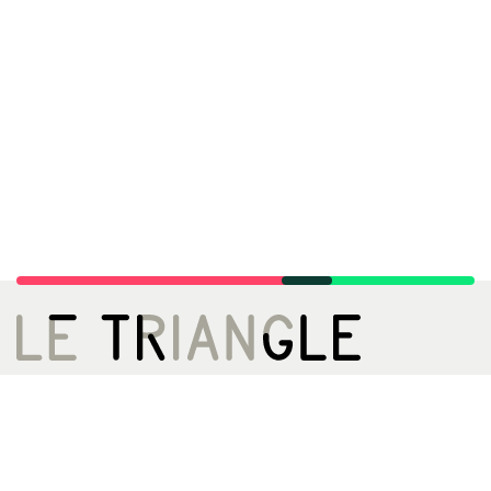
LE TRIANGLE, CITÉ DE LA DANSE
02 99 22 27 27
infos[@]letriangle.org
Boulevard de Yougoslavie
35200 Rennes