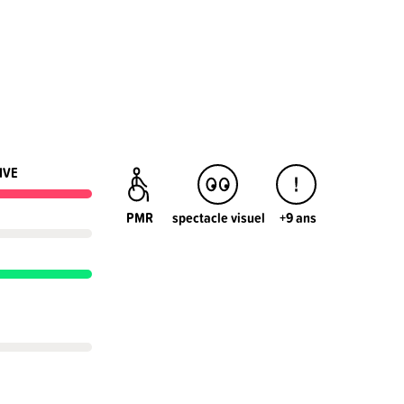
IVE
PMR
spectacle visuel
+9 ans