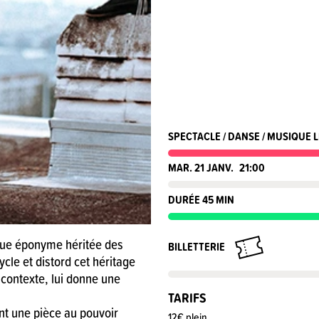
SPECTACLE / DANSE / MUSIQUE L
MAR. 21 JANV.
21:00
DURÉE 45 MIN
ique éponyme héritée des
BILLETTERIE
cle et distord cet héritage
 contexte, lui donne une
TARIFS
t une pièce au pouvoir
12€ plein