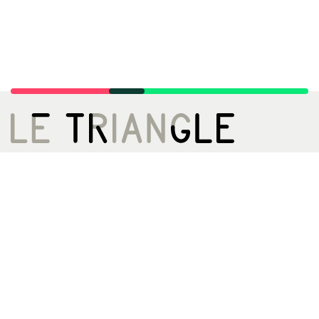
LE TRIANGLE, CITÉ DE LA DANSE
02 99 22 27 27
infos[@]letriangle.org
Boulevard de Yougoslavie
35200 Rennes
ACCÈS
Métro A - Station Triangle
Bus 13 61 161ex
Archives
Le Triangle, c'est quoi, c'est qui ?
Espace presse
Mentions légales