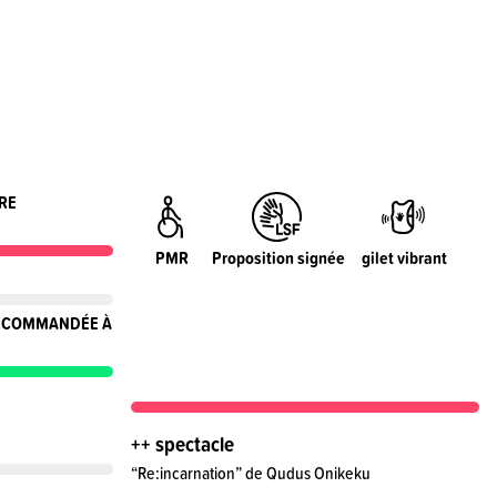
RE
PMR
Proposition signée
gilet vibrant
RECOMMANDÉE À
++ spectacle
“Re:incarnation” de Qudus Onikeku