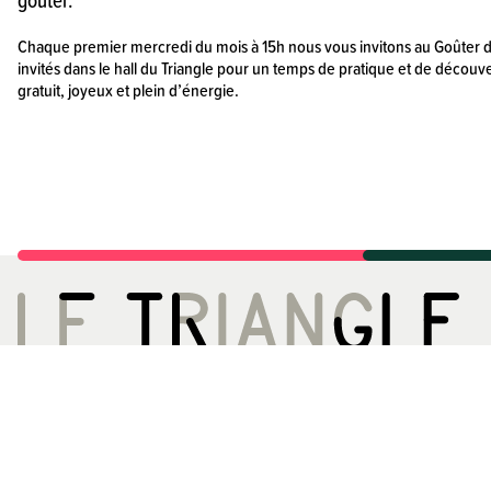
Chaque premier mercredi du mois à 15h nous vous invitons au Goûter du 
invités dans le hall du Triangle pour un temps de pratique et de découv
gratuit, joyeux et plein d’énergie.
LE TRIANGLE, CITÉ DE LA DANSE
ACCÈS
02 99 22 27 27
Métro A - Station 
infos[@]letriangle.org
Bus 13 61 161ex
Boulevard de Yougoslavie