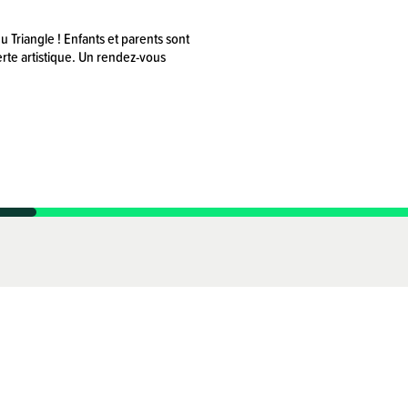
Triangle ! Enfants et parents sont
erte artistique. Un rendez-vous
Archives
Triangle
Le Triangle, c'est quoi, c'est qui ?
Espace presse
Mentions légales