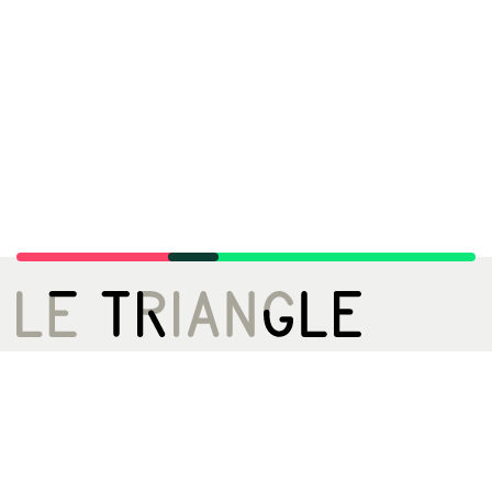
LE TRIANGLE, CITÉ DE LA DANSE
02 99 22 27 27
infos[@]letriangle.org
Boulevard de Yougoslavie
35200 Rennes
ACCÈS