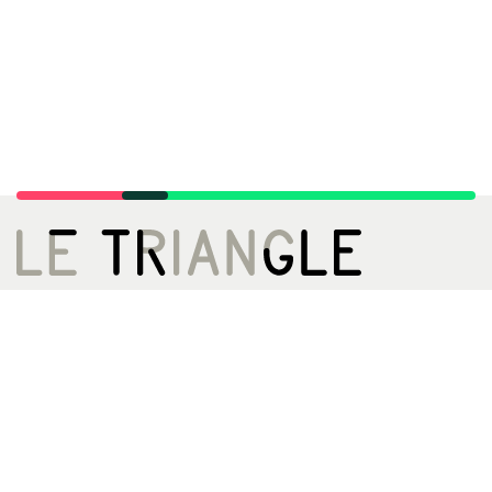
LE TRIANGLE, CITÉ DE LA DANSE
02 99 22 27 27
infos[@]letriangle.org
Boulevard de Yougoslavie
35200 Rennes
ACCÈS
Métro A - Station Triangle
Bus 13 61 161ex
Archives